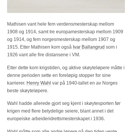
Mathisen vant hele fem verdensmesterskap mellom
1908 og 1914, samt tre europamesterskap mellom 1909
og 1914, og fem norgesmesterskap mellom 1907 og
1915. Etter Mathisen kom også
Ivar Ballangrud
som i
1926 vant alle fire distansene i VM.
Etter dette kom krigstiden, og aktive skøyteløpere måtte i
denne perioden sette en foreløpig stopper for sine
karrierer.
Henry Wahl
var på 1940-tallet en av Norges
beste skøyteløpere.
Wahl hadde allerede gjort seg kjent i skøytesporten før
krigen med flere betydelige seiere, blant annet i det
europeiske arbeideridrettsmesterskapet i 1936.
Wahl måtte som alle andre løpere på den tiden vente