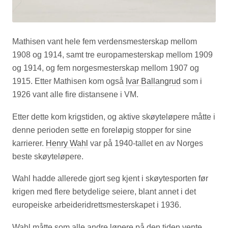
Mathisen vant hele fem verdensmesterskap mellom
1908 og 1914, samt tre europamesterskap mellom 1909
og 1914, og fem norgesmesterskap mellom 1907 og
1915. Etter Mathisen kom også
Ivar Ballangrud
som i
1926 vant alle fire distansene i VM.
Etter dette kom krigstiden, og aktive skøyteløpere måtte i
denne perioden sette en foreløpig stopper for sine
karrierer.
Henry Wahl
var på 1940-tallet en av Norges
beste skøyteløpere.
Wahl hadde allerede gjort seg kjent i skøytesporten før
krigen med flere betydelige seiere, blant annet i det
europeiske arbeideridrettsmesterskapet i 1936.
Wahl måtte som alle andre løpere på den tiden vente